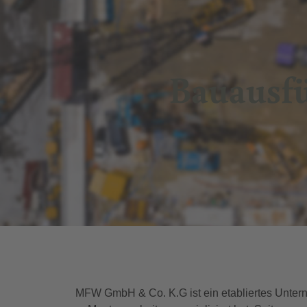
Bauausf
MFW GmbH & Co. K.G ist ein etabliertes Unterne