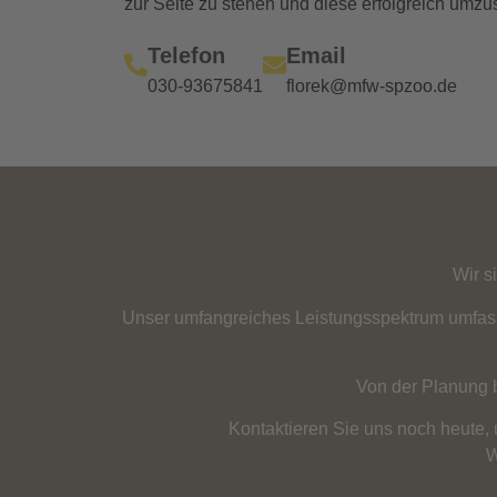
zur Seite zu stehen und diese erfolgreich umzu
Telefon
Email
030-93675841
florek@mfw-spzoo.de
Wir s
Unser umfangreiches Leistungsspektrum umfass
Von der Planung b
Kontaktieren Sie uns noch heute,
W