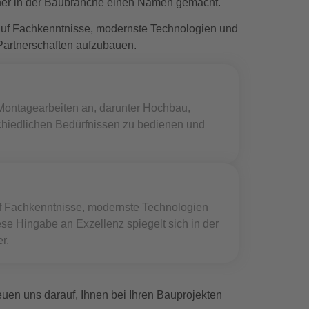
rtner in der Baubranche einen Namen gemacht.
 auf Fachkenntnisse, modernste Technologien und
Partnerschaften aufzubauen.
 Montagearbeiten an, darunter Hochbau,
chiedlichen Bedürfnissen zu bedienen und
uf Fachkenntnisse, modernste Technologien
se Hingabe an Exzellenz spiegelt sich in der
r.
uen uns darauf, Ihnen bei Ihren Bauprojekten