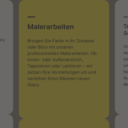
Malerarbeiten
T
S
 zu
Bringen Sie Farbe in Ihr Zuhause
Un
oder Büro mit unseren
ni
professionellen Malerarbeiten. Ob
so
Innen- oder Außenanstrich,
un
Tapezieren oder Lackieren – wir
ho
setzen Ihre Vorstellungen um und
Au
verleihen Ihren Räumen neuen
de
Glanz.